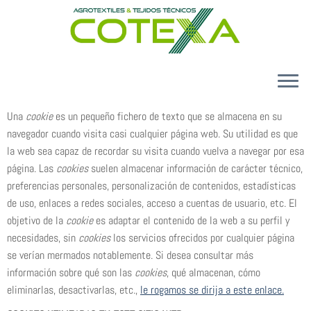
Skip
to
content
CONÓCENOS
Una
cookie
es un pequeño fichero de texto que se almacena en su
navegador cuando visita casi cualquier página web. Su utilidad es que
PRODUCTOS
la web sea capaz de recordar su visita cuando vuelva a navegar por esa
CALIDAD Y MEDIO AMBIENTE
página. Las
cookies
suelen almacenar información de carácter técnico,
preferencias personales, personalización de contenidos, estadísticas
CONTACTO
de uso, enlaces a redes sociales, acceso a cuentas de usuario, etc. El
ES
objetivo de la
cookie
es adaptar el contenido de la web a su perfil y
necesidades, sin
cookies
los servicios ofrecidos por cualquier página
se verían mermados notablemente. Si desea consultar más
información sobre qué son las
cookies
, qué almacenan, cómo
eliminarlas, desactivarlas, etc.,
le rogamos se dirija a este enlace.