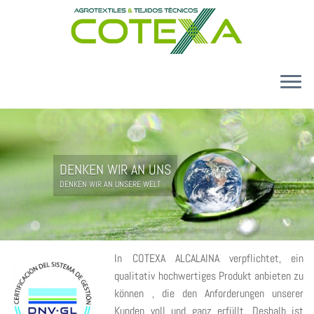
Zum
Inhalt
springen
EINLEITUNG
UNS
UNSERE PRODUKTE
DENKEN WIR AN UNS
DENKEN WIR AN UNSERE WELT
Qualität Und Umwelt
KONTAKT
In COTEXA ALCALAINA verpflichtet, ein
qualitativ hochwertiges Produkt anbieten zu
können , die den Anforderungen unserer
Kunden voll und ganz erfüllt. Deshalb ist