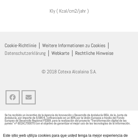
Kly ( Kcal/cm2/jahr )
Cookie-Richtlinie
│
Weitere Informationen zu Cookies
│
Datenschutzerklärung
│
Webkarte
│
Rechtliche Hinweise
© 2018 Cotexa Alcalaina S.A.
Se ha recibido un incentivo de la Agencia de Innovación y Desarrollo de Andalucía IDEA, de la Junta de
Andalucía, por importe de 6.585 €, cofinanciado en un 80% por la Unión Europea a través del Fondo
Europeo de Desarrollo Regional FEDER. para la realización del proyecto “Transformación digital de las
pymes” nº 601N1700070 con el objetivo de garantizar el mejor uso de las tecnologías de la información.
Este sitio web utiliza cookies para que usted tenga la mejor experiencia de